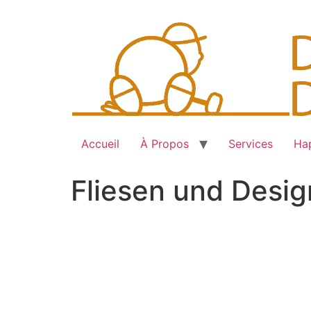
Skip
to
content
Accueil
À Propos
Services
Hap
Fliesen und Desi