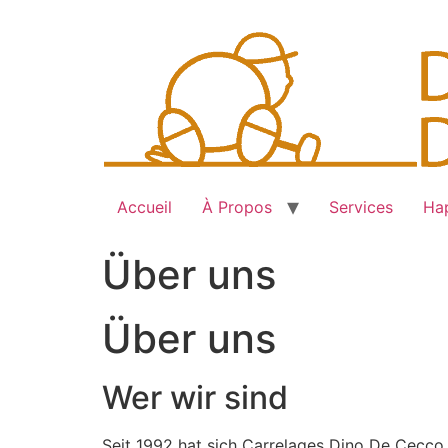
Skip
to
content
Accueil
À Propos
Services
Hap
Über uns
Über uns
Wer wir sind
Seit 1992 hat sich Carrelages Dino De Cecco 