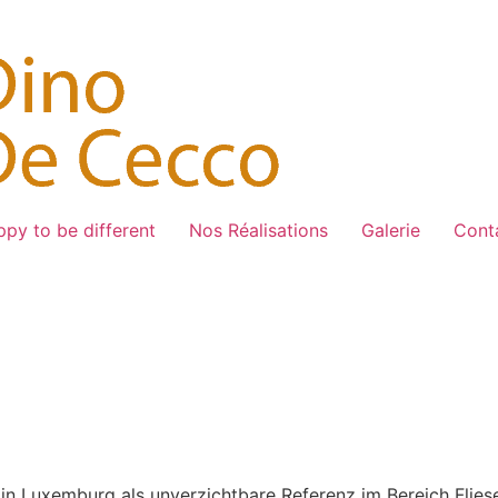
py to be different
Nos Réalisations
Galerie
Cont
in Luxemburg als unverzichtbare Referenz im Bereich Fliese