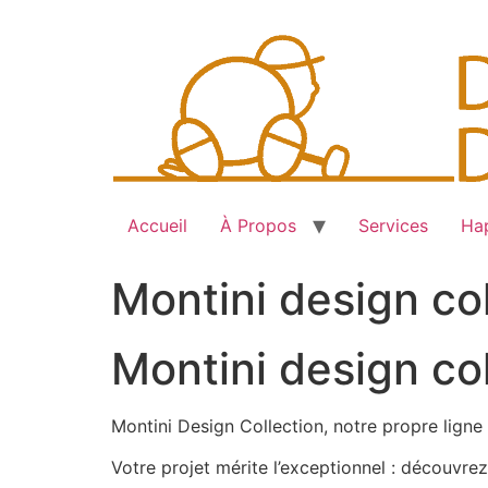
Skip
to
content
Accueil
À Propos
Services
Hap
Montini design co
Montini design co
Montini Design Collection, notre propre ligne d
Votre projet mérite l’exceptionnel : découvre